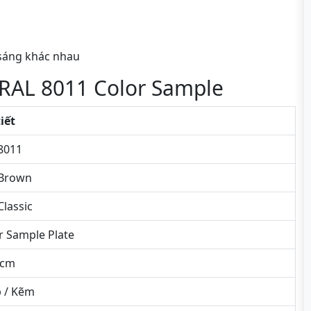
 sáng khác nhau
 RAL 8011 Color Sample
tiết
8011
 Brown
Classic
r Sample Plate
5cm
 / Kẽm