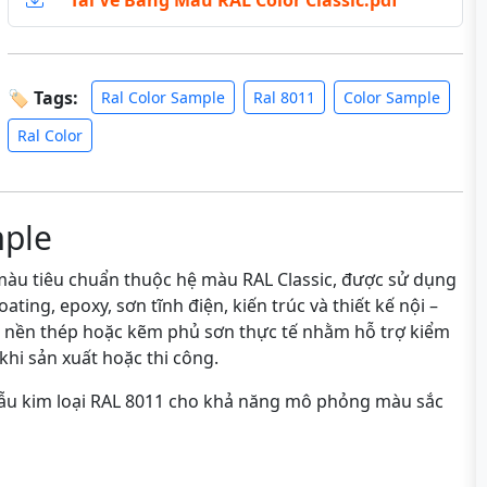
Tải Về Bảng Màu RAL Color Classic.pdf
🏷 Tags:
Ral Color Sample
Ral 8011
Color Sample
Ral Color
mple
àu tiêu chuẩn thuộc hệ màu RAL Classic, được sử dụng
ting, epoxy, sơn tĩnh điện, kiến trúc và thiết kế nội –
n nền thép hoặc kẽm phủ sơn thực tế nhằm hỗ trợ kiểm
khi sản xuất hoặc thi công.
mẫu kim loại RAL 8011 cho khả năng mô phỏng màu sắc