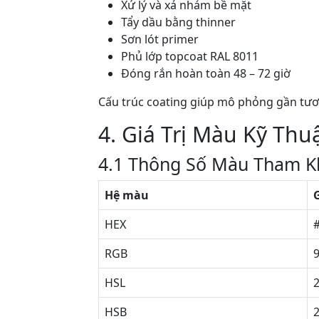
Xử lý và xả nhám bề mặt
Tẩy dầu bằng thinner
Sơn lót primer
Phủ lớp topcoat RAL 8011
Đóng rắn hoàn toàn 48 – 72 giờ
Cấu trúc coating giúp mô phỏng gần tươ
4. Giá Trị Màu Kỹ Thu
4.1 Thông Số Màu Tham K
Hệ màu
G
HEX
RGB
9
HSL
2
HSB
2