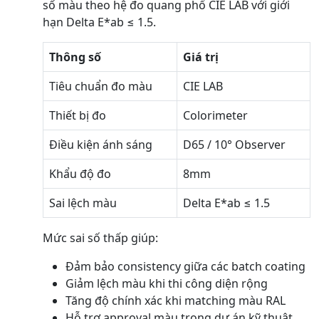
số màu theo hệ đo quang phổ CIE LAB với giới
hạn Delta E*ab ≤ 1.5.
Thông số
Giá trị
Tiêu chuẩn đo màu
CIE LAB
Thiết bị đo
Colorimeter
Điều kiện ánh sáng
D65 / 10° Observer
Khẩu độ đo
8mm
Sai lệch màu
Delta E*ab ≤ 1.5
Mức sai số thấp giúp:
Đảm bảo consistency giữa các batch coating
Giảm lệch màu khi thi công diện rộng
Tăng độ chính xác khi matching màu RAL
Hỗ trợ approval màu trong dự án kỹ thuật