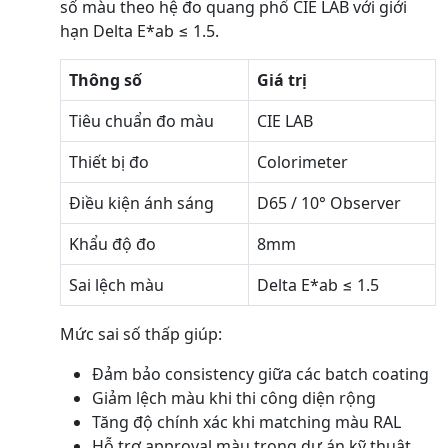
số màu theo hệ đo quang phổ CIE LAB với giới
hạn Delta E*ab ≤ 1.5.
Thông số
Giá trị
Tiêu chuẩn đo màu
CIE LAB
Thiết bị đo
Colorimeter
Điều kiện ánh sáng
D65 / 10° Observer
Khẩu độ đo
8mm
Sai lệch màu
Delta E*ab ≤ 1.5
Mức sai số thấp giúp:
Đảm bảo consistency giữa các batch coating
Giảm lệch màu khi thi công diện rộng
Tăng độ chính xác khi matching màu RAL
Hỗ trợ approval màu trong dự án kỹ thuật