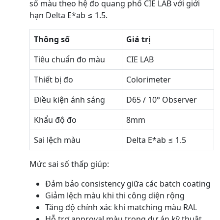
số màu theo hệ đo quang phổ CIE LAB với giới
hạn Delta E*ab ≤ 1.5.
Thông số
Giá trị
Tiêu chuẩn đo màu
CIE LAB
Thiết bị đo
Colorimeter
Điều kiện ánh sáng
D65 / 10° Observer
Khẩu độ đo
8mm
Sai lệch màu
Delta E*ab ≤ 1.5
Mức sai số thấp giúp:
Đảm bảo consistency giữa các batch coating
Giảm lệch màu khi thi công diện rộng
Tăng độ chính xác khi matching màu RAL
Hỗ trợ approval màu trong dự án kỹ thuật