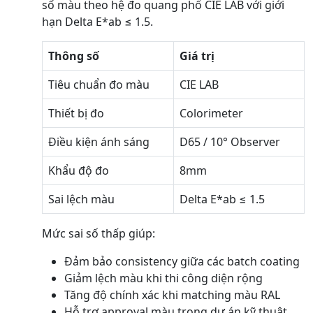
số màu theo hệ đo quang phổ CIE LAB với giới
hạn Delta E*ab ≤ 1.5.
Thông số
Giá trị
Tiêu chuẩn đo màu
CIE LAB
Thiết bị đo
Colorimeter
Điều kiện ánh sáng
D65 / 10° Observer
Khẩu độ đo
8mm
Sai lệch màu
Delta E*ab ≤ 1.5
Mức sai số thấp giúp:
Đảm bảo consistency giữa các batch coating
Giảm lệch màu khi thi công diện rộng
Tăng độ chính xác khi matching màu RAL
Hỗ trợ approval màu trong dự án kỹ thuật