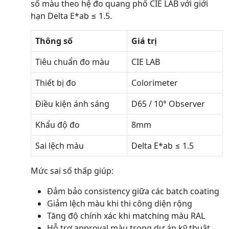
số màu theo hệ đo quang phổ CIE LAB với giới
hạn Delta E*ab ≤ 1.5.
Thông số
Giá trị
Tiêu chuẩn đo màu
CIE LAB
Thiết bị đo
Colorimeter
Điều kiện ánh sáng
D65 / 10° Observer
Khẩu độ đo
8mm
Sai lệch màu
Delta E*ab ≤ 1.5
Mức sai số thấp giúp:
Đảm bảo consistency giữa các batch coating
Giảm lệch màu khi thi công diện rộng
Tăng độ chính xác khi matching màu RAL
Hỗ trợ approval màu trong dự án kỹ thuật