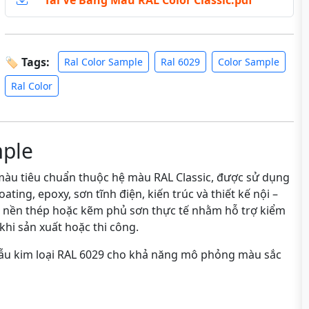
Tải Về Bảng Màu RAL Color Classic.pdf
🏷 Tags:
Ral Color Sample
Ral 6029
Color Sample
Ral Color
mple
àu tiêu chuẩn thuộc hệ màu RAL Classic, được sử dụng
ting, epoxy, sơn tĩnh điện, kiến trúc và thiết kế nội –
n nền thép hoặc kẽm phủ sơn thực tế nhằm hỗ trợ kiểm
khi sản xuất hoặc thi công.
mẫu kim loại RAL 6029 cho khả năng mô phỏng màu sắc