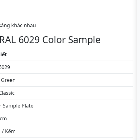
 sáng khác nhau
 RAL 6029 Color Sample
tiết
6029
 Green
Classic
r Sample Plate
5cm
 / Kẽm