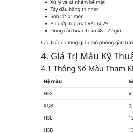
Xử lý và xả nhám bề mặt
Tẩy dầu bằng thinner
Sơn lót primer
Phủ lớp topcoat RAL 6029
Đóng rắn hoàn toàn 48 – 72 giờ
Cấu trúc coating giúp mô phỏng gần tươ
4. Giá Trị Màu Kỹ Thu
4.1 Thông Số Màu Tham K
Hệ màu
Gi
HEX
#
RGB
0,
HSL
15
HSB
15