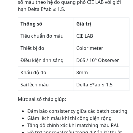
số màu theo hệ đo quang phổ CIE LAB với giới
hạn Delta E*ab ≤ 1.5.
Thông số
Giá trị
Tiêu chuẩn đo màu
CIE LAB
Thiết bị đo
Colorimeter
Điều kiện ánh sáng
D65 / 10° Observer
Khẩu độ đo
8mm
Sai lệch màu
Delta E*ab ≤ 1.5
Mức sai số thấp giúp:
Đảm bảo consistency giữa các batch coating
Giảm lệch màu khi thi công diện rộng
Tăng độ chính xác khi matching màu RAL
Hỗ trợ approval màu trong dự án kỹ thuật