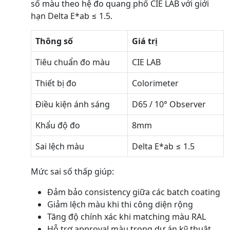
số màu theo hệ đo quang phổ CIE LAB với giới
hạn Delta E*ab ≤ 1.5.
Thông số
Giá trị
Tiêu chuẩn đo màu
CIE LAB
Thiết bị đo
Colorimeter
Điều kiện ánh sáng
D65 / 10° Observer
Khẩu độ đo
8mm
Sai lệch màu
Delta E*ab ≤ 1.5
Mức sai số thấp giúp:
Đảm bảo consistency giữa các batch coating
Giảm lệch màu khi thi công diện rộng
Tăng độ chính xác khi matching màu RAL
Hỗ trợ approval màu trong dự án kỹ thuật