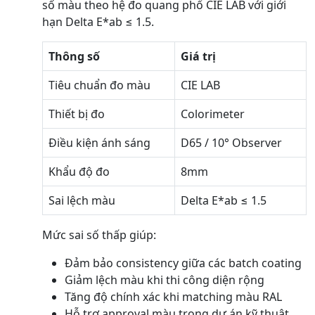
số màu theo hệ đo quang phổ CIE LAB với giới
hạn Delta E*ab ≤ 1.5.
Thông số
Giá trị
Tiêu chuẩn đo màu
CIE LAB
Thiết bị đo
Colorimeter
Điều kiện ánh sáng
D65 / 10° Observer
Khẩu độ đo
8mm
Sai lệch màu
Delta E*ab ≤ 1.5
Mức sai số thấp giúp:
Đảm bảo consistency giữa các batch coating
Giảm lệch màu khi thi công diện rộng
Tăng độ chính xác khi matching màu RAL
Hỗ trợ approval màu trong dự án kỹ thuật