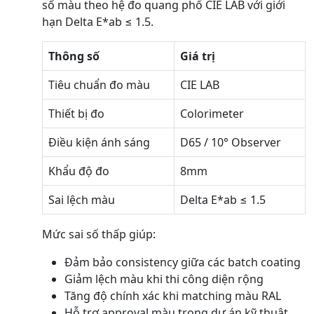
số màu theo hệ đo quang phổ CIE LAB với giới
hạn Delta E*ab ≤ 1.5.
Thông số
Giá trị
Tiêu chuẩn đo màu
CIE LAB
Thiết bị đo
Colorimeter
Điều kiện ánh sáng
D65 / 10° Observer
Khẩu độ đo
8mm
Sai lệch màu
Delta E*ab ≤ 1.5
Mức sai số thấp giúp:
Đảm bảo consistency giữa các batch coating
Giảm lệch màu khi thi công diện rộng
Tăng độ chính xác khi matching màu RAL
Hỗ trợ approval màu trong dự án kỹ thuật