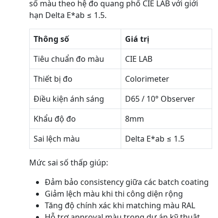
số màu theo hệ đo quang phổ CIE LAB với giới
hạn Delta E*ab ≤ 1.5.
Thông số
Giá trị
Tiêu chuẩn đo màu
CIE LAB
Thiết bị đo
Colorimeter
Điều kiện ánh sáng
D65 / 10° Observer
Khẩu độ đo
8mm
Sai lệch màu
Delta E*ab ≤ 1.5
Mức sai số thấp giúp:
Đảm bảo consistency giữa các batch coating
Giảm lệch màu khi thi công diện rộng
Tăng độ chính xác khi matching màu RAL
Hỗ trợ approval màu trong dự án kỹ thuật