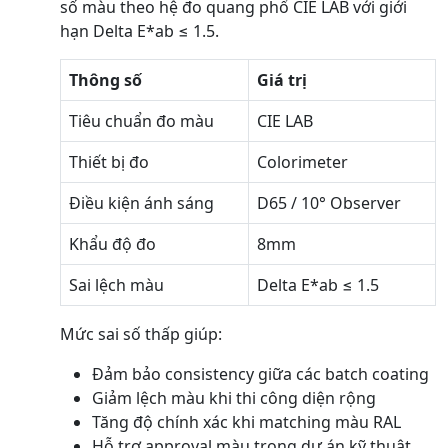
số màu theo hệ đo quang phổ CIE LAB với giới
hạn Delta E*ab ≤ 1.5.
Thông số
Giá trị
Tiêu chuẩn đo màu
CIE LAB
Thiết bị đo
Colorimeter
Điều kiện ánh sáng
D65 / 10° Observer
Khẩu độ đo
8mm
Sai lệch màu
Delta E*ab ≤ 1.5
Mức sai số thấp giúp:
Đảm bảo consistency giữa các batch coating
Giảm lệch màu khi thi công diện rộng
Tăng độ chính xác khi matching màu RAL
Hỗ trợ approval màu trong dự án kỹ thuật