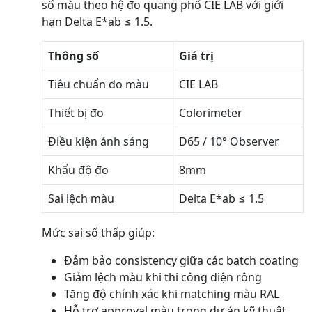
số màu theo hệ đo quang phổ CIE LAB với giới
hạn Delta E*ab ≤ 1.5.
Thông số
Giá trị
Tiêu chuẩn đo màu
CIE LAB
Thiết bị đo
Colorimeter
Điều kiện ánh sáng
D65 / 10° Observer
Khẩu độ đo
8mm
Sai lệch màu
Delta E*ab ≤ 1.5
Mức sai số thấp giúp:
Đảm bảo consistency giữa các batch coating
Giảm lệch màu khi thi công diện rộng
Tăng độ chính xác khi matching màu RAL
Hỗ trợ approval màu trong dự án kỹ thuật