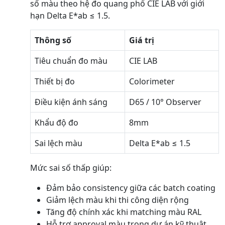
số màu theo hệ đo quang phổ CIE LAB với giới
hạn Delta E*ab ≤ 1.5.
Thông số
Giá trị
Tiêu chuẩn đo màu
CIE LAB
Thiết bị đo
Colorimeter
Điều kiện ánh sáng
D65 / 10° Observer
Khẩu độ đo
8mm
Sai lệch màu
Delta E*ab ≤ 1.5
Mức sai số thấp giúp:
Đảm bảo consistency giữa các batch coating
Giảm lệch màu khi thi công diện rộng
Tăng độ chính xác khi matching màu RAL
Hỗ trợ approval màu trong dự án kỹ thuật