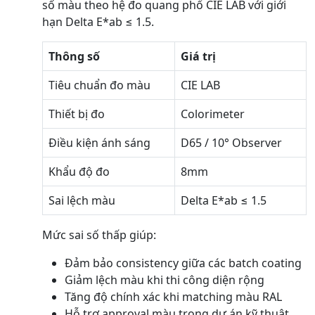
số màu theo hệ đo quang phổ CIE LAB với giới
hạn Delta E*ab ≤ 1.5.
Thông số
Giá trị
Tiêu chuẩn đo màu
CIE LAB
Thiết bị đo
Colorimeter
Điều kiện ánh sáng
D65 / 10° Observer
Khẩu độ đo
8mm
Sai lệch màu
Delta E*ab ≤ 1.5
Mức sai số thấp giúp:
Đảm bảo consistency giữa các batch coating
Giảm lệch màu khi thi công diện rộng
Tăng độ chính xác khi matching màu RAL
Hỗ trợ approval màu trong dự án kỹ thuật