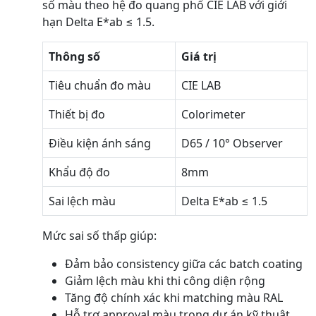
số màu theo hệ đo quang phổ CIE LAB với giới
hạn Delta E*ab ≤ 1.5.
Thông số
Giá trị
Tiêu chuẩn đo màu
CIE LAB
Thiết bị đo
Colorimeter
Điều kiện ánh sáng
D65 / 10° Observer
Khẩu độ đo
8mm
Sai lệch màu
Delta E*ab ≤ 1.5
Mức sai số thấp giúp:
Đảm bảo consistency giữa các batch coating
Giảm lệch màu khi thi công diện rộng
Tăng độ chính xác khi matching màu RAL
Hỗ trợ approval màu trong dự án kỹ thuật