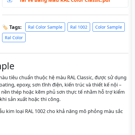
Tải Về Bảng Màu RAL Color Classic.pdf
🏷 Tags:
Ral Color Sample
Ral 1002
Color Sample
Ral Color
mple
àu tiêu chuẩn thuộc hệ màu RAL Classic, được sử dụng
ting, epoxy, sơn tĩnh điện, kiến trúc và thiết kế nội –
n nền thép hoặc kẽm phủ sơn thực tế nhằm hỗ trợ kiểm
khi sản xuất hoặc thi công.
mẫu kim loại RAL 1002 cho khả năng mô phỏng màu sắc