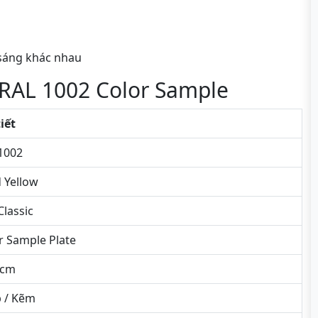
 sáng khác nhau
 RAL 1002 Color Sample
tiết
1002
 Yellow
Classic
r Sample Plate
5cm
 / Kẽm