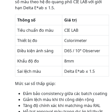
số màu theo hệ đo quang phổ CIE LAB với giới
hạn Delta E*ab ≤ 1.5.
Thông số
Giá trị
Tiêu chuẩn đo màu
CIE LAB
Thiết bị đo
Colorimeter
Điều kiện ánh sáng
D65 / 10° Observer
Khẩu độ đo
8mm
Sai lệch màu
Delta E*ab ≤ 1.5
Mức sai số thấp giúp:
Đảm bảo consistency giữa các batch coating
Giảm lệch màu khi thi công diện rộng
Tăng độ chính xác khi matching màu RAL
Hỗ trợ approval màu trong dự án kỹ thuật