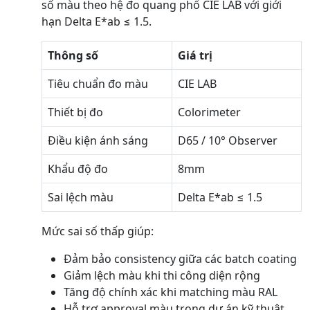
số màu theo hệ đo quang phổ CIE LAB với giới
hạn Delta E*ab ≤ 1.5.
Thông số
Giá trị
Tiêu chuẩn đo màu
CIE LAB
Thiết bị đo
Colorimeter
Điều kiện ánh sáng
D65 / 10° Observer
Khẩu độ đo
8mm
Sai lệch màu
Delta E*ab ≤ 1.5
Mức sai số thấp giúp:
Đảm bảo consistency giữa các batch coating
Giảm lệch màu khi thi công diện rộng
Tăng độ chính xác khi matching màu RAL
Hỗ trợ approval màu trong dự án kỹ thuật