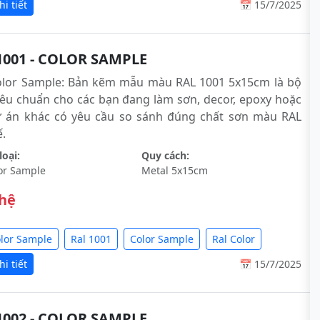
i tiết
📅 15/7/2025
1001 - COLOR SAMPLE
olor Sample: Bản kẽm mẫu màu RAL 1001 5x15cm là bộ
êu chuẩn cho các bạn đang làm sơn, decor, epoxy hoặc
ự án khác có yêu cầu so sánh đúng chất sơn màu RAL
́.
oại:
Quy cách:
or Sample
Metal 5x15cm
 hệ
olor Sample
Ral 1001
Color Sample
Ral Color
i tiết
📅 15/7/2025
1002 - COLOR SAMPLE