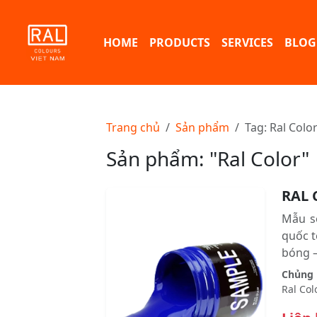
HOME
PRODUCTS
SERVICES
BLOG
Trang chủ
Sản phẩm
Tag: Ral Colo
Sản phẩm: "Ral Color"
RAL 
Mẫu s
quốc t
bóng – 
Chủng l
Ral Col