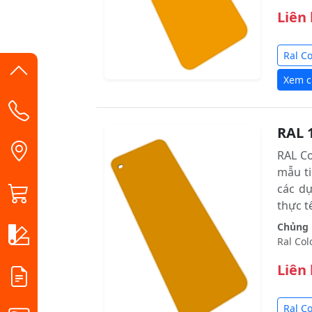
Liên
Ral C
Xem ch
RAL 
RAL C
mẫu ti
các d
thực tê
Chủng l
Ral Col
Liên
Ral C