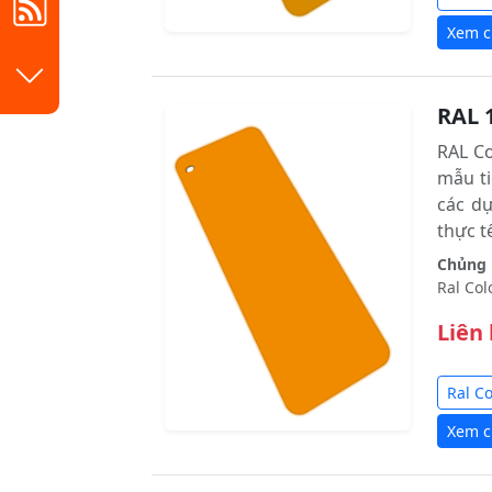
Xem ch
RAL 
RAL C
mẫu ti
các d
thực tê
Chủng l
Ral Col
Liên
Ral C
Xem ch