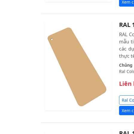
Xem ch
RAL 
RAL C
mẫu ti
các d
thực tê
Chủng l
Ral Col
Liên
Ral C
Xem ch
RAL 