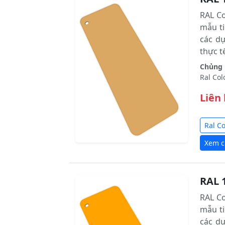
RAL C
mẫu ti
các d
thực tê
Chủng l
Ral Col
Liên
Ral C
Xem ch
RAL 
RAL C
mẫu ti
các d