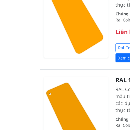
thực tê
Chủng l
Ral Col
Liên
Ral C
Xem ch
RAL 
RAL C
mẫu ti
các d
thực tê
Chủng l
Ral Col