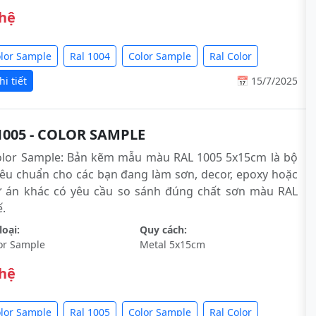
 hệ
olor Sample
Ral 1004
Color Sample
Ral Color
i tiết
📅 15/7/2025
1005 - COLOR SAMPLE
olor Sample: Bản kẽm mẫu màu RAL 1005 5x15cm là bộ
êu chuẩn cho các bạn đang làm sơn, decor, epoxy hoặc
ự án khác có yêu cầu so sánh đúng chất sơn màu RAL
́.
oại:
Quy cách:
or Sample
Metal 5x15cm
 hệ
olor Sample
Ral 1005
Color Sample
Ral Color