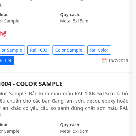
́.
oại:
Quy cách:
or Sample
Metal 5x15cm
 hệ
olor Sample
Ral 1003
Color Sample
Ral Color
i tiết
📅 15/7/2025
1004 - COLOR SAMPLE
olor Sample: Bản kẽm mẫu màu RAL 1004 5x15cm là bộ
êu chuẩn cho các bạn đang làm sơn, decor, epoxy hoặc
ự án khác có yêu cầu so sánh đúng chất sơn màu RAL
́.
oại:
Quy cách:
or Sample
Metal 5x15cm