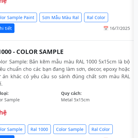
 hệ
olor Sample Paint
Sơn Mẫu Màu Ral
Ral Color
i tiết
📅 16/7/2025
1000 - COLOR SAMPLE
olor Sample: Bản kẽm mẫu màu RAL 1000 5x15cm là bộ
êu chuẩn cho các bạn đang làm sơn, decor, epoxy hoặc
ự án khác có yêu cầu so sánh đúng chất sơn màu RAL
́.
oại:
Quy cách:
or Sample
Metal 5x15cm
 hệ
olor Sample
Ral 1000
Color Sample
Ral Color