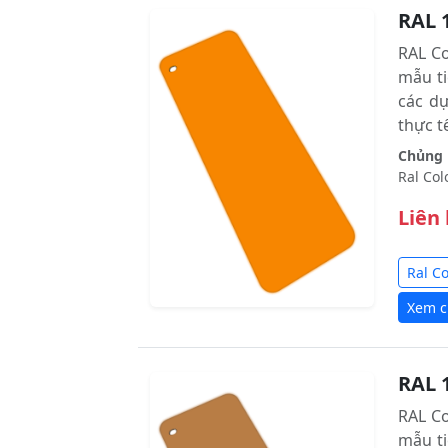
RAL 
RAL C
mẫu ti
các d
thực tê
Chủng l
Ral Col
Liên
Ral C
Xem ch
RAL 
RAL C
mẫu ti