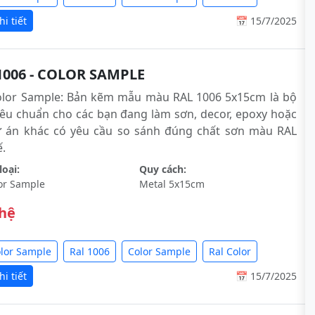
i tiết
📅 15/7/2025
1006 - COLOR SAMPLE
olor Sample: Bản kẽm mẫu màu RAL 1006 5x15cm là bộ
êu chuẩn cho các bạn đang làm sơn, decor, epoxy hoặc
ự án khác có yêu cầu so sánh đúng chất sơn màu RAL
́.
oại:
Quy cách:
or Sample
Metal 5x15cm
 hệ
olor Sample
Ral 1006
Color Sample
Ral Color
i tiết
📅 15/7/2025