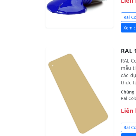
Liên
Ral C
Xem ch
RAL 
RAL C
mẫu ti
các d
thực tê
Chủng l
Ral Col
Liên
Ral C