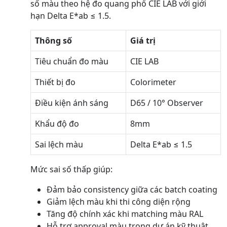
số màu theo hệ đo quang phổ CIE LAB với giới
hạn Delta E*ab ≤ 1.5.
Thông số
Giá trị
Tiêu chuẩn đo màu
CIE LAB
Thiết bị đo
Colorimeter
Điều kiện ánh sáng
D65 / 10° Observer
Khẩu độ đo
8mm
Sai lệch màu
Delta E*ab ≤ 1.5
Mức sai số thấp giúp:
Đảm bảo consistency giữa các batch coating
Giảm lệch màu khi thi công diện rộng
Tăng độ chính xác khi matching màu RAL
Hỗ trợ approval màu trong dự án kỹ thuật