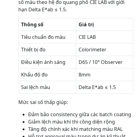
số màu theo hệ đo quang phổ CIE LAB với giới
hạn Delta E*ab ≤ 1.5.
Thông số
Giá trị
Tiêu chuẩn đo màu
CIE LAB
Thiết bị đo
Colorimeter
Điều kiện ánh sáng
D65 / 10° Observer
Khẩu độ đo
8mm
Sai lệch màu
Delta E*ab ≤ 1.5
Mức sai số thấp giúp:
Đảm bảo consistency giữa các batch coating
Giảm lệch màu khi thi công diện rộng
Tăng độ chính xác khi matching màu RAL
Hỗ trợ approval màu trong dự án kỹ thuật