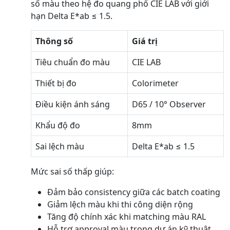
số màu theo hệ đo quang phổ CIE LAB với giới
hạn Delta E*ab ≤ 1.5.
Thông số
Giá trị
Tiêu chuẩn đo màu
CIE LAB
Thiết bị đo
Colorimeter
Điều kiện ánh sáng
D65 / 10° Observer
Khẩu độ đo
8mm
Sai lệch màu
Delta E*ab ≤ 1.5
Mức sai số thấp giúp:
Đảm bảo consistency giữa các batch coating
Giảm lệch màu khi thi công diện rộng
Tăng độ chính xác khi matching màu RAL
Hỗ trợ approval màu trong dự án kỹ thuật