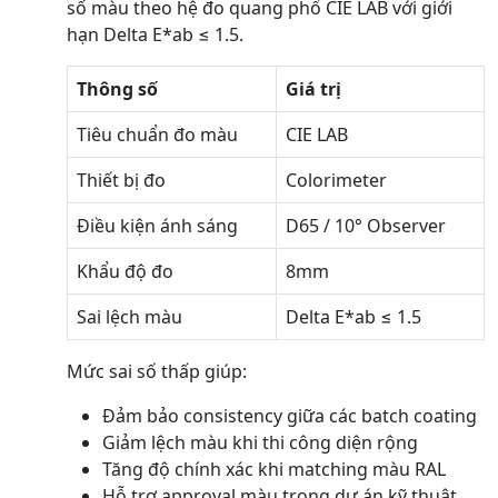
số màu theo hệ đo quang phổ CIE LAB với giới
hạn Delta E*ab ≤ 1.5.
Thông số
Giá trị
Tiêu chuẩn đo màu
CIE LAB
Thiết bị đo
Colorimeter
Điều kiện ánh sáng
D65 / 10° Observer
Khẩu độ đo
8mm
Sai lệch màu
Delta E*ab ≤ 1.5
Mức sai số thấp giúp:
Đảm bảo consistency giữa các batch coating
Giảm lệch màu khi thi công diện rộng
Tăng độ chính xác khi matching màu RAL
Hỗ trợ approval màu trong dự án kỹ thuật