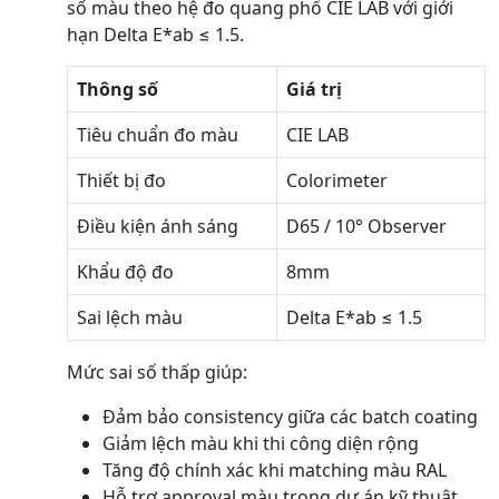
số màu theo hệ đo quang phổ CIE LAB với giới
hạn Delta E*ab ≤ 1.5.
Thông số
Giá trị
Tiêu chuẩn đo màu
CIE LAB
Thiết bị đo
Colorimeter
Điều kiện ánh sáng
D65 / 10° Observer
Khẩu độ đo
8mm
Sai lệch màu
Delta E*ab ≤ 1.5
Mức sai số thấp giúp:
Đảm bảo consistency giữa các batch coating
Giảm lệch màu khi thi công diện rộng
Tăng độ chính xác khi matching màu RAL
Hỗ trợ approval màu trong dự án kỹ thuật