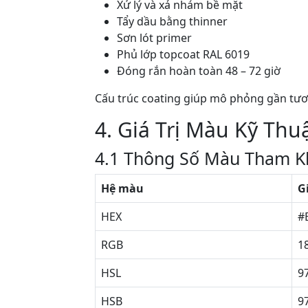
Xử lý và xả nhám bề mặt
Tẩy dầu bằng thinner
Sơn lót primer
Phủ lớp topcoat RAL 6019
Đóng rắn hoàn toàn 48 – 72 giờ
Cấu trúc coating giúp mô phỏng gần tươ
4. Giá Trị Màu Kỹ Thu
4.1 Thông Số Màu Tham K
Hệ màu
Gi
HEX
#
RGB
18
HSL
97
HSB
97