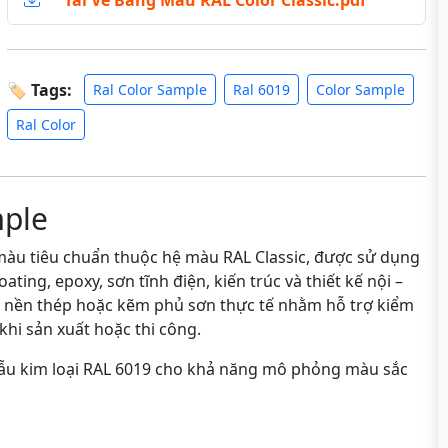
Tải Về Bảng Màu RAL Color Classic.pdf
🏷 Tags:
Ral Color Sample
Ral 6019
Color Sample
Ral Color
mple
àu tiêu chuẩn thuộc hệ màu RAL Classic, được sử dụng
ting, epoxy, sơn tĩnh điện, kiến trúc và thiết kế nội –
n nền thép hoặc kẽm phủ sơn thực tế nhằm hỗ trợ kiểm
khi sản xuất hoặc thi công.
mẫu kim loại RAL 6019 cho khả năng mô phỏng màu sắc