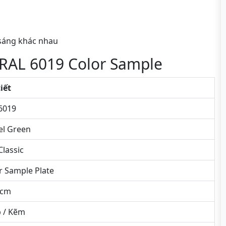
 sáng khác nhau
 RAL 6019 Color Sample
tiết
6019
el Green
Classic
r Sample Plate
5cm
 / Kẽm