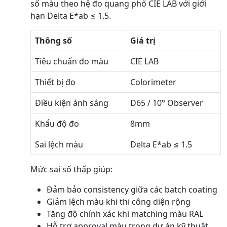
số màu theo hệ đo quang phổ CIE LAB với giới
hạn Delta E*ab ≤ 1.5.
Thông số
Giá trị
Tiêu chuẩn đo màu
CIE LAB
Thiết bị đo
Colorimeter
Điều kiện ánh sáng
D65 / 10° Observer
Khẩu độ đo
8mm
Sai lệch màu
Delta E*ab ≤ 1.5
Mức sai số thấp giúp:
Đảm bảo consistency giữa các batch coating
Giảm lệch màu khi thi công diện rộng
Tăng độ chính xác khi matching màu RAL
Hỗ trợ approval màu trong dự án kỹ thuật