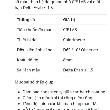
số màu theo hệ đo quang phổ CIE LAB với giới
hạn Delta E*ab ≤ 1.5.
Thông số
Giá trị
Tiêu chuẩn đo màu
CIE LAB
Thiết bị đo
Colorimeter
Điều kiện ánh sáng
D65 / 10° Observer
Khẩu độ đo
8mm
Sai lệch màu
Delta E*ab ≤ 1.5
Mức sai số thấp giúp:
Đảm bảo consistency giữa các batch coating
Giảm lệch màu khi thi công diện rộng
Tăng độ chính xác khi matching màu RAL
Hỗ trợ approval màu trong dự án kỹ thuật