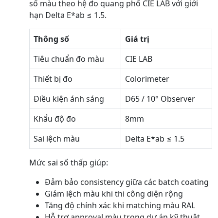
số màu theo hệ đo quang phổ CIE LAB với giới
hạn Delta E*ab ≤ 1.5.
Thông số
Giá trị
Tiêu chuẩn đo màu
CIE LAB
Thiết bị đo
Colorimeter
Điều kiện ánh sáng
D65 / 10° Observer
Khẩu độ đo
8mm
Sai lệch màu
Delta E*ab ≤ 1.5
Mức sai số thấp giúp:
Đảm bảo consistency giữa các batch coating
Giảm lệch màu khi thi công diện rộng
Tăng độ chính xác khi matching màu RAL
Hỗ trợ approval màu trong dự án kỹ thuật