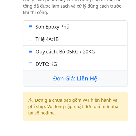
tông đã được làm sạch và xử lý đúng cách trước
khi thi công.
Sơn Epoxy Phủ
Tỉ lệ 4A:1B
Quy cách: Bộ 05KG / 20KG
ĐVTC: KG
Đơn Giá:
Liên Hệ
Đơn giá chưa bao gồm VAT hiện hành và
phí ship. Vui lòng cập nhật đơn giá mới nhất
tại số hotline.