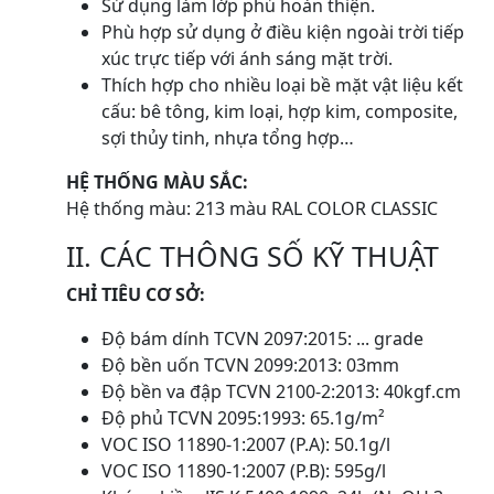
Sử dụng làm lớp phủ hoàn thiện.
Phù hợp sử dụng ở điều kiện ngoài trời tiếp
xúc trực tiếp với ánh sáng mặt trời.
Thích hợp cho nhiều loại bề mặt vật liệu kết
cấu: bê tông, kim loại, hợp kim, composite,
sợi thủy tinh, nhựa tổng hợp…
HỆ THỐNG MÀU SẮC:
Hệ thống màu: 213 màu RAL COLOR CLASSIC
II. CÁC THÔNG SỐ KỸ THUẬT
CHỈ TIÊU CƠ SỞ:
Độ bám dính TCVN 2097:2015: ... grade
Độ bền uốn TCVN 2099:2013: 03mm
Độ bền va đập TCVN 2100-2:2013: 40kgf.cm
Độ phủ TCVN 2095:1993: 65.1g/m²
VOC ISO 11890-1:2007 (P.A): 50.1g/l
VOC ISO 11890-1:2007 (P.B): 595g/l