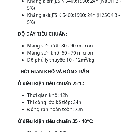
Kháng kiềm JIS K 5400:1990: 24h (NaOH 3 -
5%)
Kháng axit JIS K 5400:1990: 24h (H2SO4 3 -
5%)
ĐỘ DÀY TIÊU CHUẨN:
Màng sơn ướt: 80 - 90 micron
Màng sơn khô: 60 - 70 micron
Độ phủ lý thuyết: 10 - 12m²/kg
THỜI GIAN KHÔ VÀ ĐÓNG RẮN:
Ở điều kiện tiêu chuẩn 25°C:
Thời gian khô: 12h
Thi công lớp kế tiếp: 24h
Đóng rắn hoàn toàn: 72h
Ở điều kiện tiêu chuẩn 35 - 40°C: