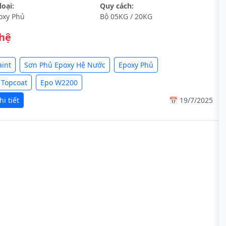
oại:
Quy cách:
oxy Phủ
Bộ 05KG / 20KG
 hệ
aint
Sơn Phủ Epoxy Hệ Nước
Epoxy Phủ
 Topcoat
Epo W2200
i tiết
📅 19/7/2025