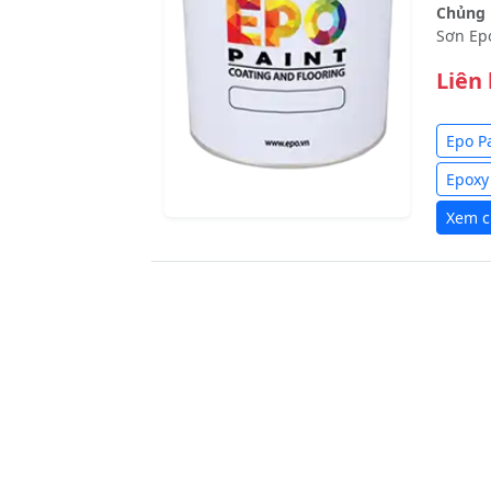
Chủng l
Sơn Ep
Liên
Epo P
Epoxy
Xem ch