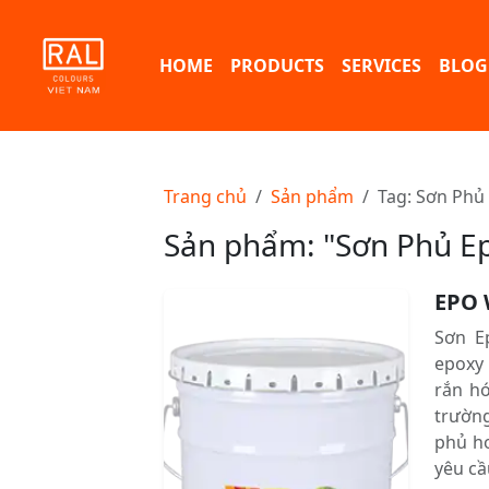
HOME
PRODUCTS
SERVICES
BLOG
Trang chủ
Sản phẩm
Tag: Sơn Phủ
Sản phẩm: "Sơn Phủ E
EPO 
Sơn E
epoxy
rắn hó
trường
phủ h
yêu cầ