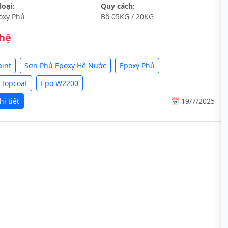
oại:
Quy cách:
oxy Phủ
Bộ 05KG / 20KG
 hệ
aint
Sơn Phủ Epoxy Hệ Nước
Epoxy Phủ
 Topcoat
Epo W2200
i tiết
📅 19/7/2025