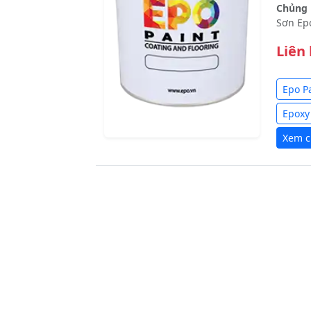
Chủng l
Sơn Ep
Liên
Epo P
Epoxy
Xem ch