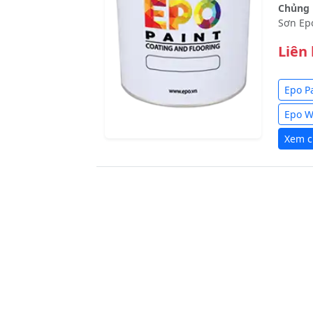
Chủng l
Sơn Ep
Liên
Epo P
Epo 
Xem ch