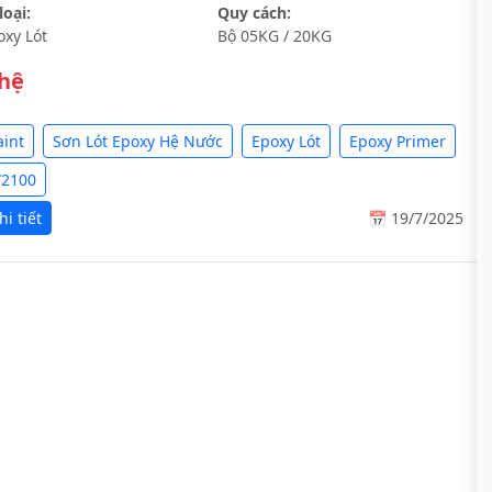
oại:
Quy cách:
oxy Lót
Bộ 05KG / 20KG
 hệ
aint
Sơn Lót Epoxy Hệ Nước
Epoxy Lót
Epoxy Primer
W2100
i tiết
📅 19/7/2025