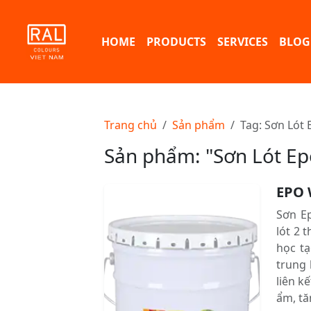
HOME
PRODUCTS
SERVICES
BLOG
Trang chủ
Sản phẩm
Tag: Sơn Lót
Sản phẩm: "Sơn Lót E
EPO 
Sơn Ep
lót 2
học tạ
trung 
liên kê
ẩm, t