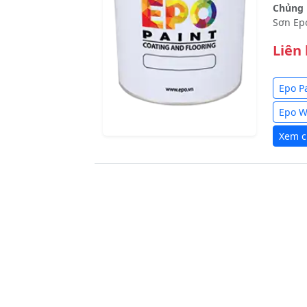
Chủng l
Sơn Ep
Liên
Epo P
Epo 
Xem ch