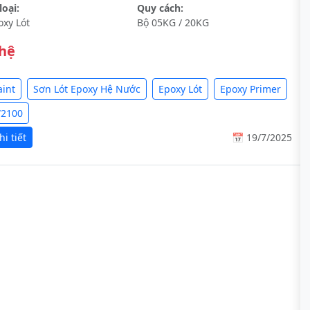
oại:
Quy cách:
oxy Lót
Bộ 05KG / 20KG
 hệ
aint
Sơn Lót Epoxy Hệ Nước
Epoxy Lót
Epoxy Primer
W2100
i tiết
📅 19/7/2025