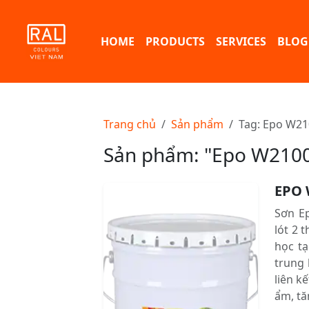
HOME
PRODUCTS
SERVICES
BLOG
Trang chủ
Sản phẩm
Tag: Epo W21
Sản phẩm: "Epo W210
EPO 
Sơn Ep
lót 2
học tạ
trung 
liên kê
ẩm, t