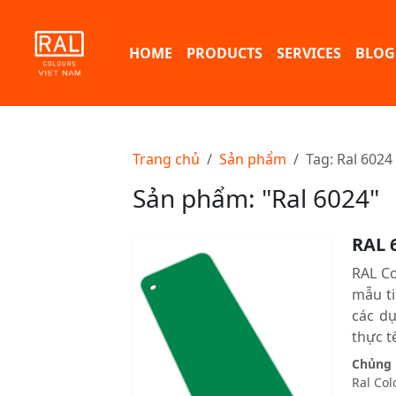
HOME
PRODUCTS
SERVICES
BLOG
Trang chủ
Sản phẩm
Tag: Ral 6024
Sản phẩm: "Ral 6024"
RAL 
RAL C
mẫu ti
các d
thực tê
Chủng l
Ral Col