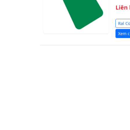
Liên
Ral C
Xem ch