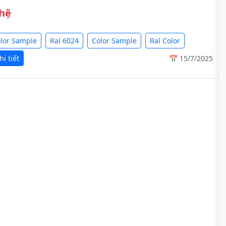
 hệ
olor Sample
Ral 6024
Color Sample
Ral Color
i tiết
📅 15/7/2025