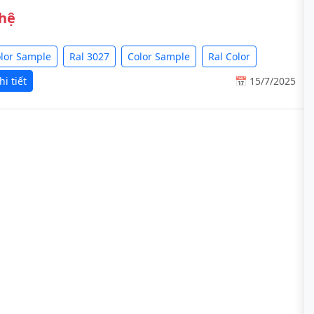
 hệ
olor Sample
Ral 3027
Color Sample
Ral Color
i tiết
📅 15/7/2025