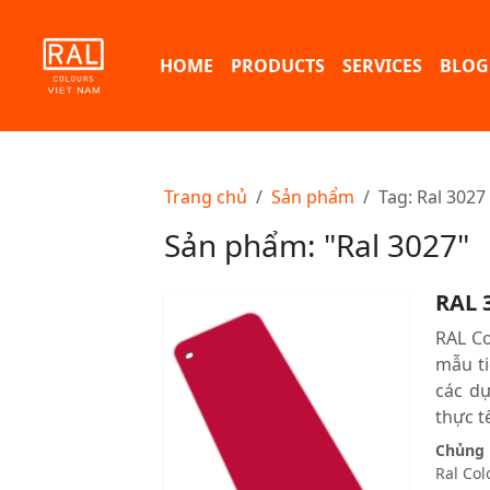
HOME
PRODUCTS
SERVICES
BLOG
Trang chủ
Sản phẩm
Tag: Ral 3027
Sản phẩm: "Ral 3027"
RAL 
RAL C
mẫu ti
các d
thực tê
Chủng l
Ral Col