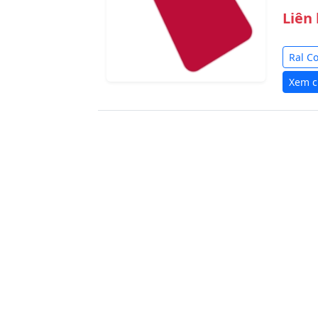
Liên
Ral C
Xem ch