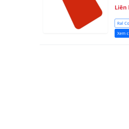
Liên
Ral C
Xem ch