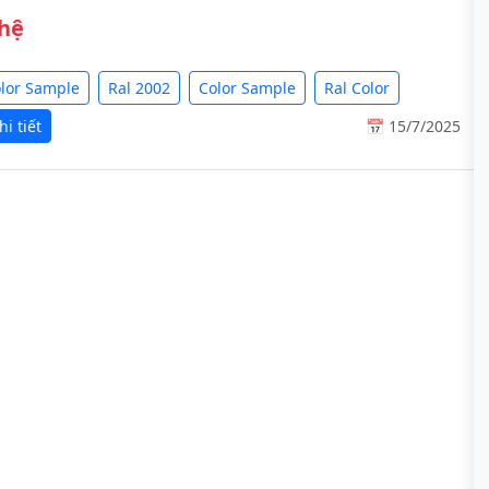
 hệ
olor Sample
Ral 2002
Color Sample
Ral Color
i tiết
📅 15/7/2025