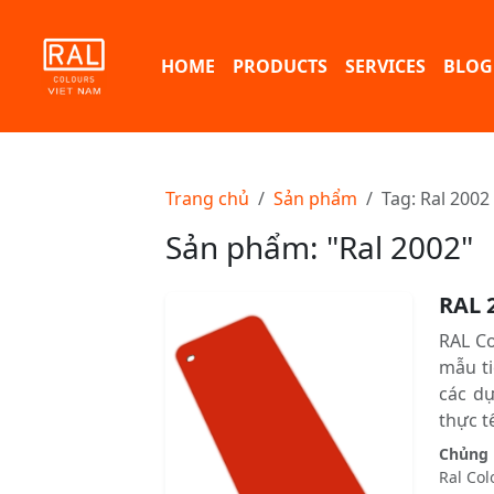
HOME
PRODUCTS
SERVICES
BLOG
Trang chủ
Sản phẩm
Tag: Ral 2002
Sản phẩm: "Ral 2002"
RAL 
RAL C
mẫu ti
các d
thực tê
Chủng l
Ral Col