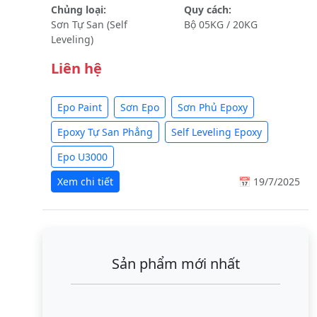
Chủng loại:
Quy cách:
Sơn Tự San (Self
Bộ 05KG / 20KG
Leveling)
Liên hệ
Epo Paint
Sơn Epo
Sơn Phủ Epoxy
Epoxy Tự San Phẳng
Self Leveling Epoxy
Epo U3000
Xem chi tiết
📅 19/7/2025
Sản phẩm mới nhất