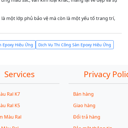
u ứng màu sắc, vân kim loại khác, mang lại vẻ đẹp và sự
à một lớp phủ bảo vệ mà còn là một yếu tố trang trí,
n Epoxy Hiệu Ứng
Dịch Vụ Thi Công Sàn Epoxy Hiệu Ứng
Services
Privacy Poli
àu Ral K7
Bán hàng
àu Ral K5
Giao hàng
̃m Màu Ral
Đổi trả hàng