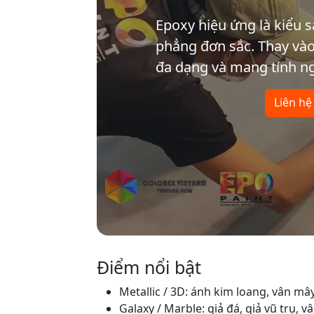
Epoxy hiệu ứng là kiểu 
phẳng đơn sắc. Thay vào đ
đa dạng và mang tính ng
Liên hệ
Điểm nổi bật
Metallic / 3D: ánh kim loang, vân mâ
Galaxy / Marble: giả đá, giả vũ trụ, v