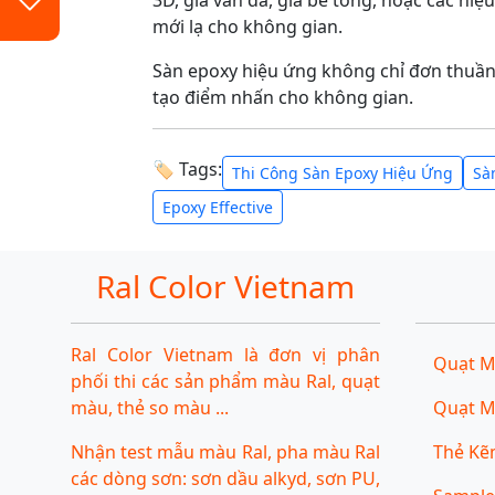
3D, giả vân đá, giả bê tông, hoặc các hiệ
mới lạ cho không gian.
Sàn epoxy hiệu ứng không chỉ đơn thuần l
tạo điểm nhấn cho không gian.
🏷 Tags:
Thi Công Sàn Epoxy Hiệu Ứng
Sà
Epoxy Effective
Ral Color Vietnam
Ral Color Vietnam là đơn vị phân
Quạt M
phối thi các sản phẩm màu Ral, quạt
màu, thẻ so màu ...
Quạt M
Nhận test mẫu màu Ral, pha màu Ral
Thẻ Ke
các dòng sơn: sơn dầu alkyd, sơn PU,