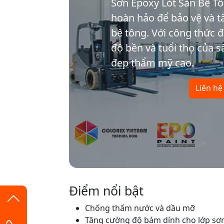
Sơn Epoxy Lót Sàn Bê T
hoàn hảo để bảo vệ và 
bê tông. Với công thức đ
độ bền và tuổi thọ của s
đẹp thẩm mỹ cao.
Liên hệ
Điểm nổi bật
Chống thấm nước và dầu mỡ
Tăng cường độ bám dính cho lớp sơ